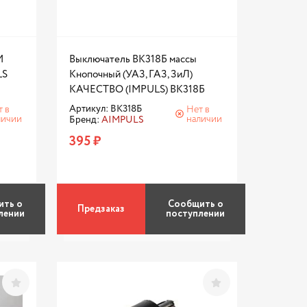
M
Выключатель ВК318Б массы
LS
Кнопочный (УАЗ, ГАЗ, ЗиЛ)
КАЧЕСТВО (IMPULS) ВК318Б
Артикул: ВК318Б
т в
Нет в
личии
наличии
Бренд:
AIMPULS
395 ₽
ить о
Сообщить о
Предзаказ
лении
поступлении