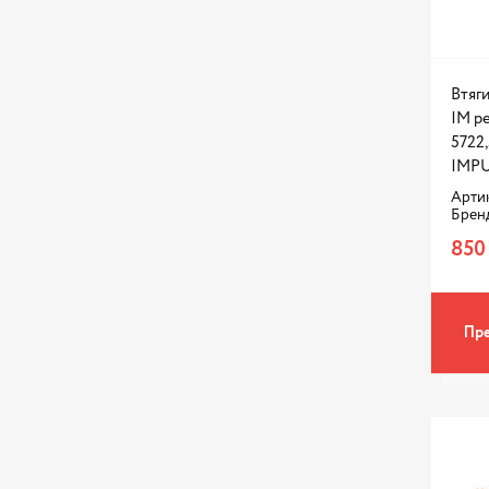
Втяг
IM р
5722,
IMPU
Арти
Брен
850
Пре