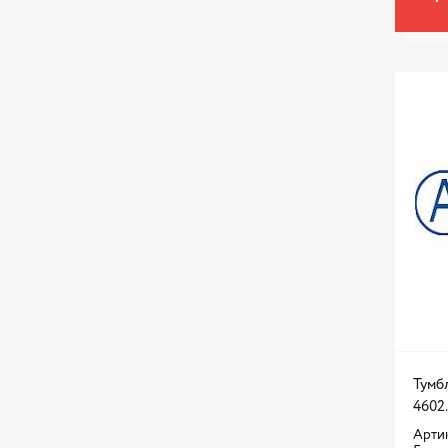
Тумб
4602.
Артик