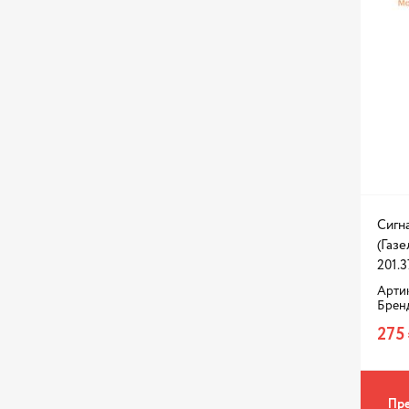
Сигна
(Газе
201.3
Артик
Брен
275
Пре