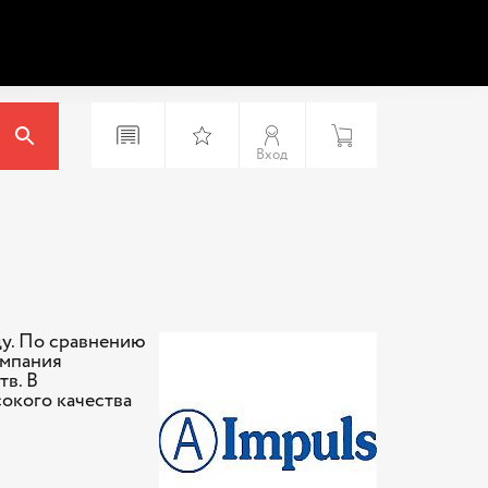
Вход
ду. По сравнению
омпания
в. В
окого качества