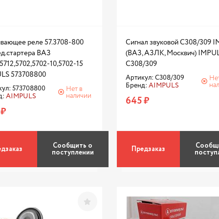
ивающее реле 57.3708-800
Сигнал звуковой С308/309 I
ед.стартера ВАЗ
(ВАЗ, АЗЛК, Москвич) IMPU
5712,5702,5702-10,5702-15
С308/309
LS 573708800
Артикул: С308/309
Не
на
Бренд:
AIMPULS
кул: 573708800
Нет в
наличии
д:
AIMPULS
645 ₽
 ₽
Сообщить о
Сообщ
дзаказ
Предзаказ
поступлении
поступ