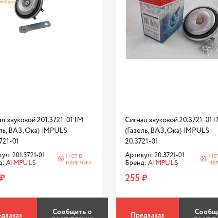
л звуковой 201.3721-01 IM
Сигнал звуковой 20.3721-01 
ль, ВАЗ, Ока) IMPULS
(Газель, ВАЗ, Ока) IMPULS
721-01
20.3721-01
ул: 201.3721-01
Артикул: 20.3721-01
Нет в
Не
наличии
на
д:
AIMPULS
Бренд:
AIMPULS
 ₽
255 ₽
Сообщить о
Сообщ
дзаказ
Предзаказ