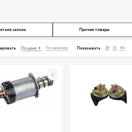
етали салона
Прочие товары
ировать
Показывать
По наличию
21
35
84
По цене