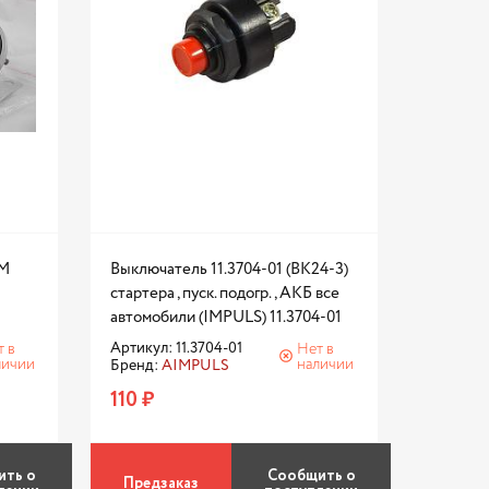
IM
Выключатель 11.3704-01 (ВК24-3)
стартера , пуск. подогр., АКБ все
автомобили (IMPULS) 11.3704-01
Артикул: 11.3704-01
т в
Нет в
личии
наличии
Бренд:
AIMPULS
110 ₽
ить о
Сообщить о
Предзаказ