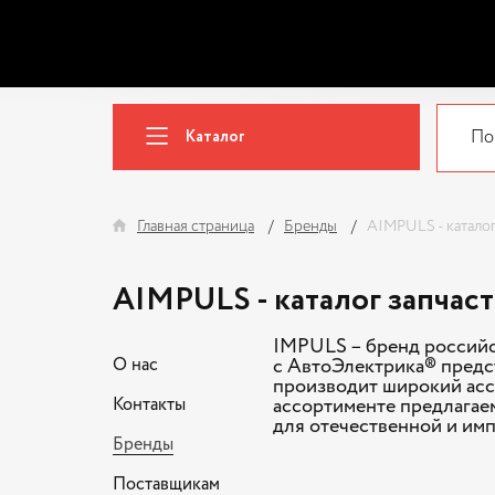
Каталог
Главная страница
Бренды
AIMPULS - каталог
AIMPULS - каталог запчас
IMPULS – бренд российс
О нас
с АвтоЭлектрика® предс
производит широкий асс
Контакты
ассортименте предлагае
для отечественной и им
Бренды
Поставщикам