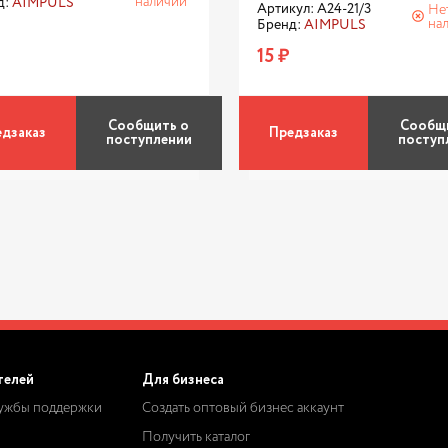
наличии
д:
AIMPULS
Артикул: А24-21/3
Не
на
Бренд:
AIMPULS
15 ₽
Сообщить о
Сообщ
дзаказ
Предзаказ
поступлении
поступ
телей
Для бизнеса
лужбы поддержки
Создать оптовый бизнес аккаунт
Получить каталог