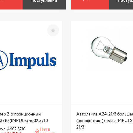
поступлении
поступ
лер 2-х позиционный
Автолампа А24-21/3 больша
3710 (IMPULS) 4602.3710
(одноконтакт) белая IMPULS
21/3
ул: 4602.3710
Нет в