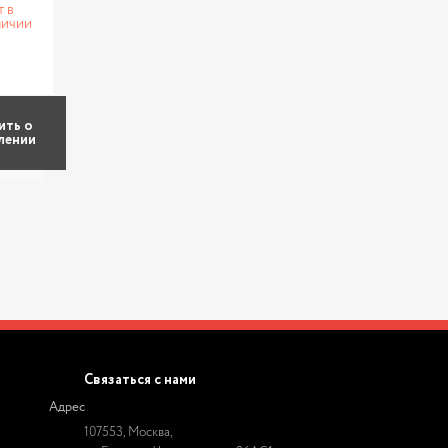
т в
личии
ить о
лении
Связаться с нами
Адрес
107553, Москва,