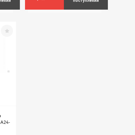
лении
поступлении
я
 А24-