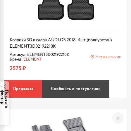
Коврики 3D в салон AUDI Q3 2018- 4шт. (полиуретан)
ELEMENT3D02192210K
Артикул: ELEMENT3D02192210K
Нет в наличии
Бренд:
ELEMENT
2575 ₽
Предзаказ
Сообщить о поступлении
р
П
о
к
а
з
а
т
ь
ф
и
л
ь
т