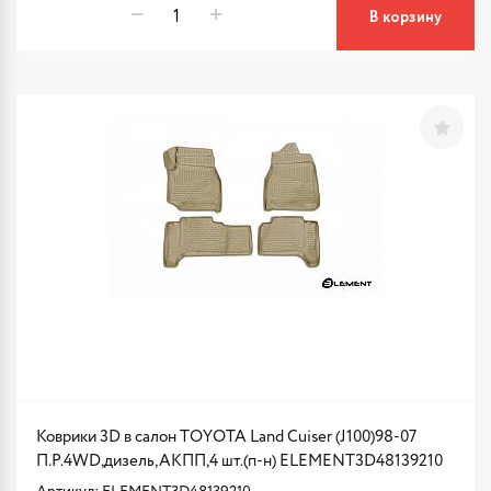
В корзину
Коврики 3D в салон TOYOTA Land Cuiser (J100)98-07
П.Р.4WD,дизель,АКПП,4 шт.(п-н) ELEMENT3D48139210