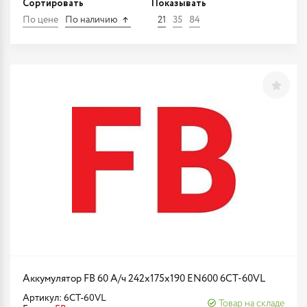
Сортировать
Показывать
По цене
По наличию
21
35
84
Аккумулятор FB 60 А/ч 242х175х190 EN600 6CT-60VL
Артикул: 6CT-60VL
Товар на складе