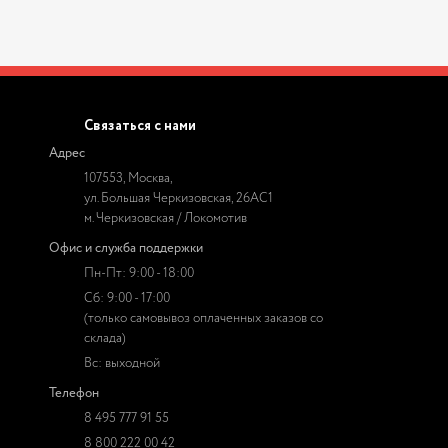
Связаться с нами
Адрес
107553, Москва,
ул. Большая Черкизовская, 26АС1
м. Черкизовская / Локомотив
Офис и служба поддержки
Пн-Пт: 9:00 - 18:00
Сб: 9:00 - 17:00
(только самовывоз оплаченных заказов со
склада)
Вс: выходной
Телефон
8 495 777 91 55
8 800 222 00 42