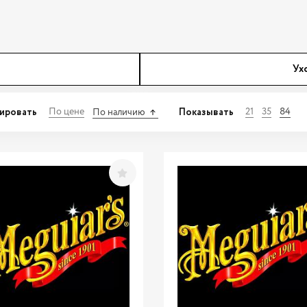
Ух
ировать
Показывать
По цене
21
35
84
По наличию