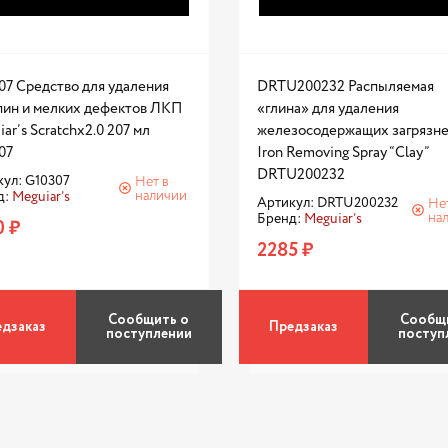
07 Средство для удаления
DRTU200232 Распыляемая
пин и мелких дефектов ЛКП
«глина» для удаления
ar’s Scratchx2.0 207 мл
железосодержащих загрязн
07
Iron Removing Spray “Clay”
DRTU200232
ул: G10307
Нет в
наличии
д:
Meguiar’s
Артикул: DRTU200232
Не
на
Бренд:
Meguiar’s
0 ₽
2285 ₽
Сообщить о
Сообщ
дзаказ
Предзаказ
поступлении
поступ