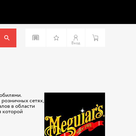
Вход
мобилями.
 розничных сетях,
алов в области
я которой