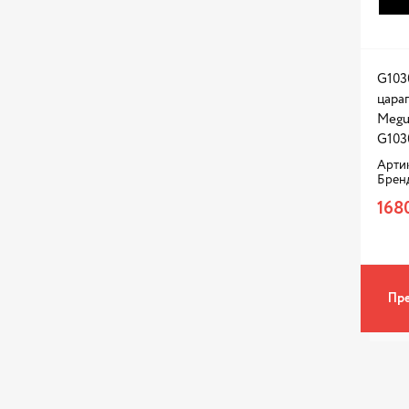
G103
цара
Megui
G103
Артик
Брен
168
Пре