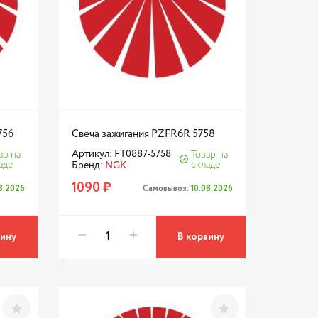
756
Свеча зажигания PZFR6R 5758
Артикул: FT0887-5758
ар на
Товар на
аде
складе
Бренд:
NGK
1090 ₽
08.2026
Самовывоз:
10.08.2026
зину
В корзину