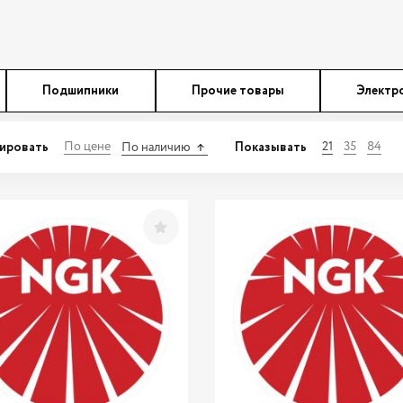
Подшипники
Прочие товары
Электр
ировать
Показывать
По цене
21
35
84
По наличию