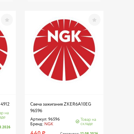
 4912
Свеча зажигания ZKER6A10EG
96596
ар на
аде
Артикул: 96596
Товар на
складе
Бренд:
NGK
08.2026
440 ₽
Самовывоз:
12.08.2026