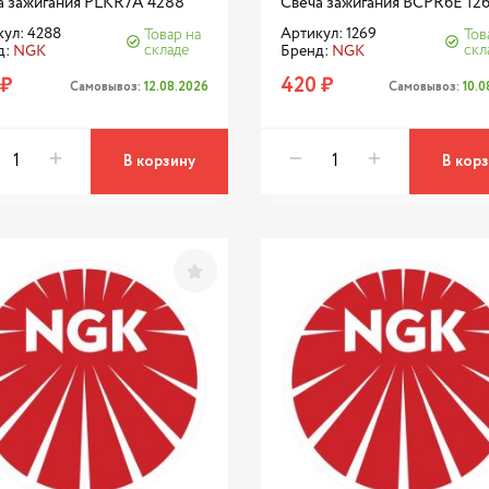
а зажигания PLKR7A 4288
Свеча зажигания BCPR6E 12
ул: 4288
Артикул: 1269
Товар на
Тов
складе
скл
д:
NGK
Бренд:
NGK
 ₽
420 ₽
Самовывоз:
12.08.2026
Самовывоз:
10.
В корзину
В кор