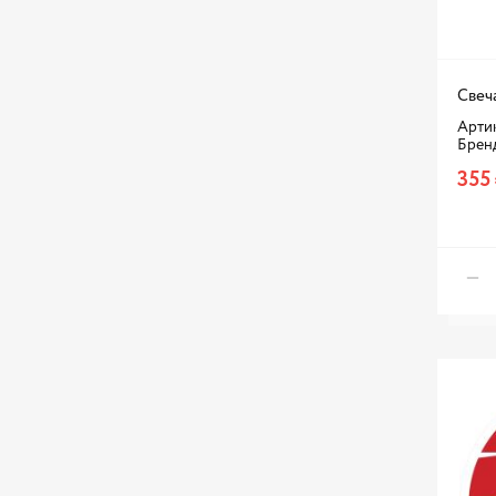
Свеч
Артик
Брен
355