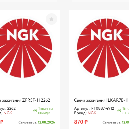
а зажигания ZFR5F-11 2262
Свеча зажигания ILKAR7B-11
ул: 2262
Артикул: FT0887-4912
Товар на
Тов
складе
скл
д:
NGK
Бренд:
NGK
 ₽
870 ₽
Самовывоз:
12.08.2026
Самовывоз:
12.