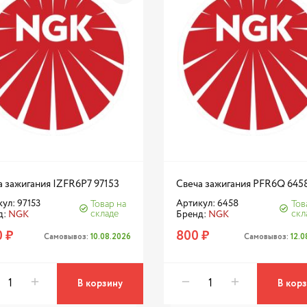
а зажигания IZFR6P7 97153
Свеча зажигания PFR6Q 645
ул: 97153
Артикул: 6458
Товар на
Тов
складе
скл
д:
NGK
Бренд:
NGK
0 ₽
800 ₽
Самовывоз:
10.08.2026
Самовывоз:
12.
В корзину
В кор