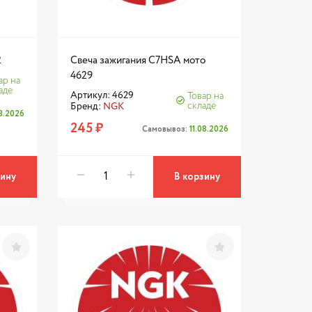
2
Свеча зажигания C7HSA мото
4629
ар на
аде
Артикул: 4629
Товар на
складе
Бренд:
NGK
08.2026
245 ₽
Самовывоз:
11.08.2026
зину
В корзину