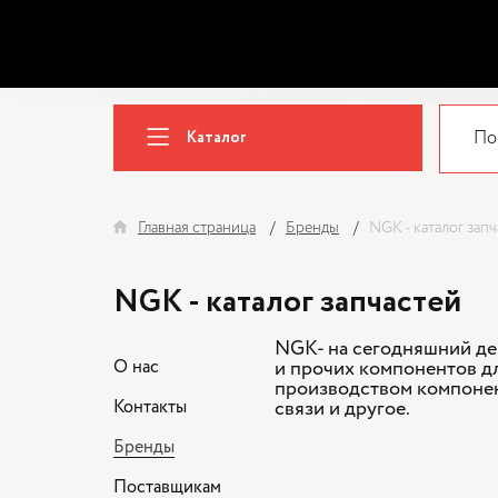
Каталог
Главная страница
Бренды
NGK - каталог зап
NGK - каталог запчастей
NGK- на сегодняшний де
О нас
и прочих компонентов дл
производством компонен
Контакты
связи и другое.
Бренды
Поставщикам