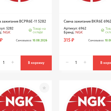
а зажигания BCPR6E-11 5282
Свеча зажигания BKR6E 696
ул: 5282
Артикул: 6962
Товар на
Тов
складе
скл
д:
NGK
Бренд:
NGK
 ₽
315 ₽
Самовывоз:
10.08.2026
Самовывоз:
10.
В корзину
В кор