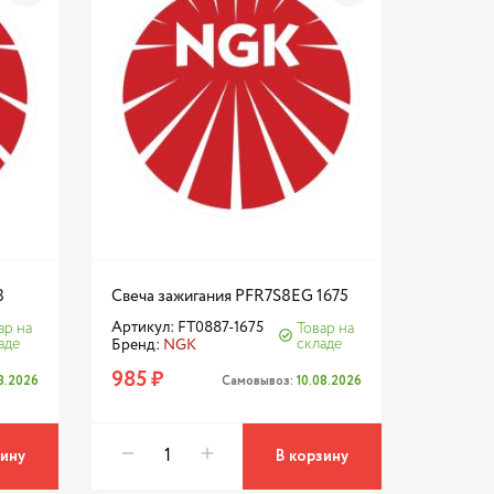
8
Свеча зажигания PFR7S8EG 1675
Артикул: FT0887-1675
ар на
Товар на
аде
складе
Бренд:
NGK
985 ₽
08.2026
Самовывоз:
10.08.2026
зину
В корзину