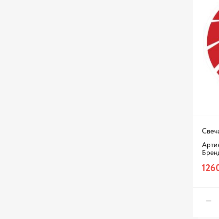
Свеч
Артик
Брен
126