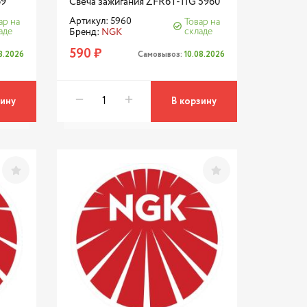
69
Свеча зажигания ZFR6T-11G 5960
Артикул: 5960
ар на
Товар на
аде
складе
Бренд:
NGK
590 ₽
08.2026
Самовывоз:
10.08.2026
зину
В корзину