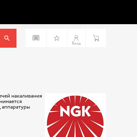
Вход
ечей накаливания
анимается
 аппаратуры