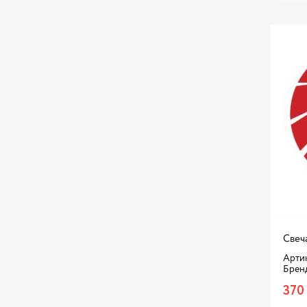
Свеч
Артик
Брен
370