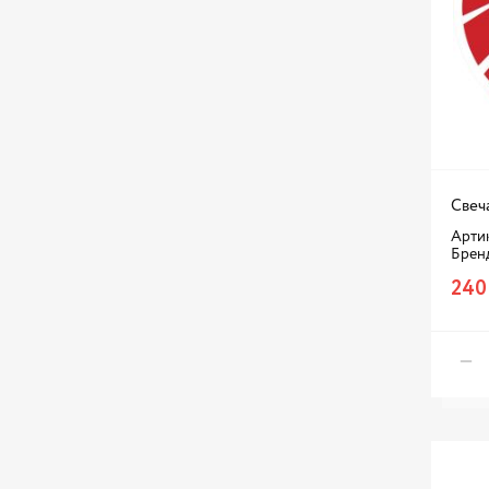
Свеч
Артик
Брен
240