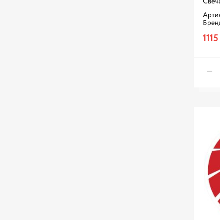
Свеч
Артик
Брен
1115