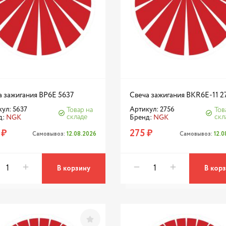
а зажигания BP6E 5637
Свеча зажигания BKR6E-11 2
ул: 5637
Артикул: 2756
Товар на
Тов
складе
скл
д:
NGK
Бренд:
NGK
 ₽
275 ₽
Самовывоз:
12.08.2026
Самовывоз:
12.
В корзину
В кор