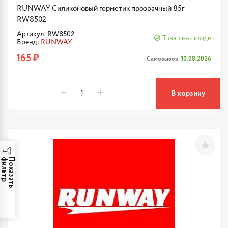
RUNWAY Силиконовый герметик прозрачный 85г
RW8502
Артикул: RW8502
Товар на складе
Бренд:
RUNWAY
165 ₽
Самовывоз:
10.08.2026
В корзину
р
П
о
к
а
з
а
т
ь
ф
и
л
ь
т