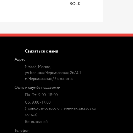
BOLK
Связаться с нами
Адрес
107553, Москва,
ул. Большая Черкизовская, 26АС1
м. Черкизовская / Локомотив
Офис и служба поддержки
Пн-Пт: 9:00 - 18:00
Сб: 9:00 - 17:00
(только самовывоз оплаченных заказов со
склада)
Вс: выходной
Телефон