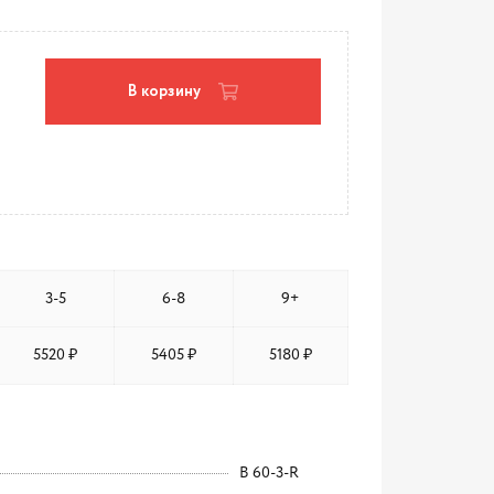
В корзину
3-5
6-8
9+
5520 ₽
5405 ₽
5180 ₽
B 60-3-R