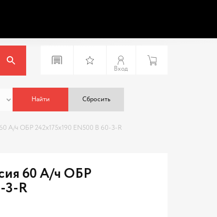
Вход
Найти
Сбросить
0 А/ч ОБР 242x175x190 EN500 B 60-3-R
ия 60 А/ч ОБР
0-3-R