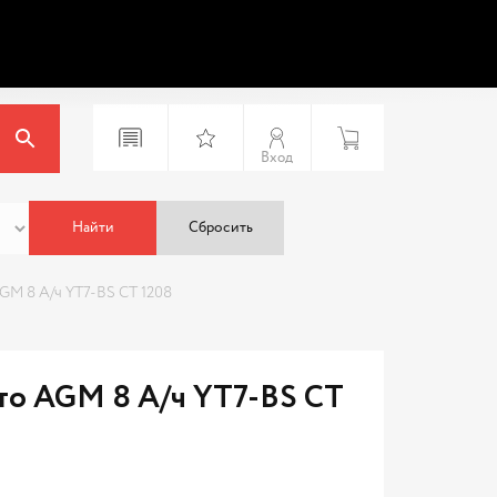
Вход
Найти
Сбросить
GM 8 А/ч YT7-BS CT 1208
то AGM 8 А/ч YT7-BS CT