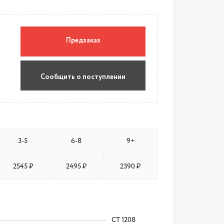
Предзаказ
Сообщить о поступлении
3-5
6-8
9+
2545 ₽
2495 ₽
2390 ₽
CT 1208