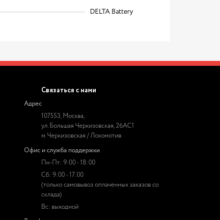
DELTA Battery
Связаться с нами
Адрес
107553, Москва,
ул. Большая Черкизовская, 26АС1
м. Черкизовская / Локомотив
Офис и служба поддержки
Пн-Пт: 9:00 - 18:00
Сб: 9:00 - 17:00
(только самовывоз оплаченных заказов со
склада)
Вс: выходной