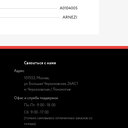
A0104005
ARNEZI
Связаться с нами
Адрес
107553, Москва,
ул. Большая Черкизовская, 26АС1
м. Черкизовская / Локомотив
Офис и служба поддержки
Пн-Пт: 9:00 - 18:00
Сб: 9:00 - 17:00
(только самовывоз оплаченных заказов со
склада)