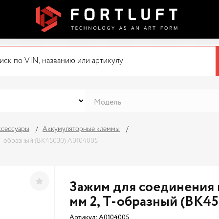
ксессуары
Аккумуляторные клеммы
 Т-образный (BK45030) A0104005
Зажим для соединения 
мм 2, Т-образный (BK4
Артикул:
A0104005