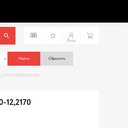
Вход
Найти
Сбросить
,2170 21100840340050
-12,2170