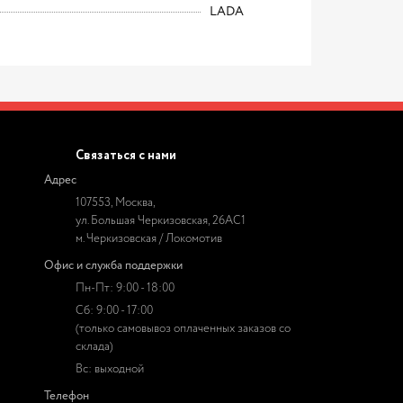
LADA
Связаться с нами
Адрес
107553, Москва,
ул. Большая Черкизовская, 26АС1
м. Черкизовская / Локомотив
Офис и служба поддержки
Пн-Пт: 9:00 - 18:00
Сб: 9:00 - 17:00
(только самовывоз оплаченных заказов со
склада)
Вс: выходной
Телефон