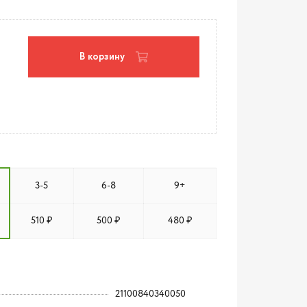
В корзину
3-5
6-8
9+
510 ₽
500 ₽
480 ₽
21100840340050