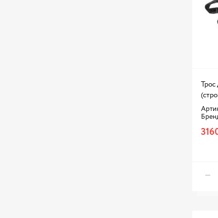
Трос 
(стро
Артик
Брен
316