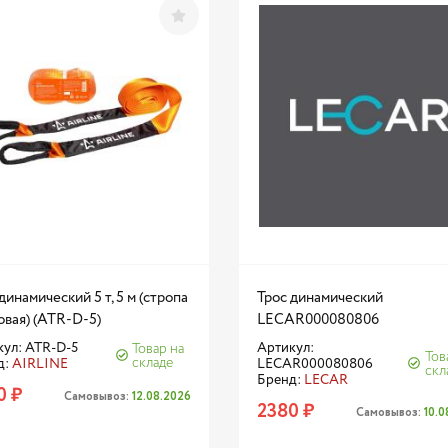
динамический 5 т, 5 м (стропа
Трос динамический
овая) (ATR-D-5)
LECAR000080806
ул: ATR-D-5
Артикул:
Товар на
Тов
складе
д:
AIRLINE
LECAR000080806
скл
Бренд:
LECAR
0 ₽
Самовывоз:
12.08.2026
2380 ₽
Самовывоз:
10.