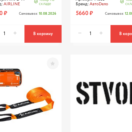
складе
скл
д:
AIRLINE
Бренд:
АвтоDело
0 ₽
5660 ₽
Самовывоз:
10.08.2026
Самовывоз:
12.
В корзину
В кор