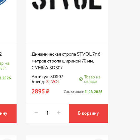
2
Динамическая стропа STVOL 7т 6
метров стропа шириной 70 мм,
ар на
аде
СУМКА SDS07
Артикул: SDS07
Товар на
08.2026
складе
Бренд:
STVOL
2895 ₽
Самовывоз:
11.08.2026
зину
В корзину