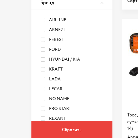
Сорт
Бренд
AIRLINE
ARNEZI
FEBEST
FORD
HYUNDAI / KIA
KRAFT
LADA
LECAR
NO NAME
PRO START
Трос 
REXANT
сумка
RUNWAY
14)
Артик