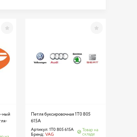
р-ный
Петля буксировочная 1T0 805
тля-
615A
Артикул: 1T0 805 615A
Товар на
складе
Бренд:
VAG
ар на