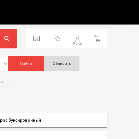
Вход
Найти
Сбросить
тросы
рос буксировочный