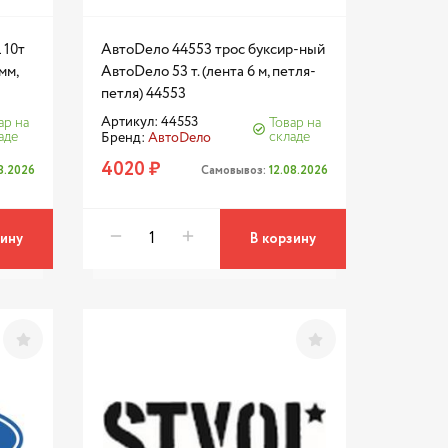
 10т
АвтоDело 44553 трос буксир-ный
мм,
АвтоDело 53 т. (лента 6 м, петля-
петля) 44553
Артикул: 44553
ар на
Товар на
аде
складе
Бренд:
АвтоDело
4020 ₽
08.2026
Самовывоз:
12.08.2026
зину
В корзину