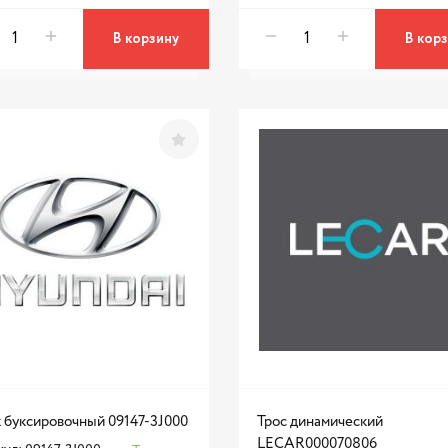
В корзину
В кор
 буксировочный 09147-3J000
Трос динамический
LECAR000070806