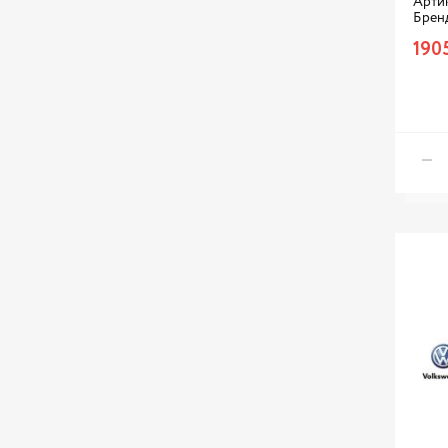
Артик
Брен
190