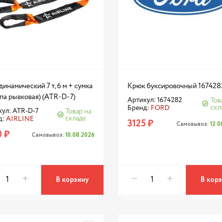
динамический 7 т, 6 м + сумка
Крюк буксировочный 167428
па рывковая) (ATR-D-7)
Артикул: 1674282
Тов
скл
Бренд:
FORD
ул: ATR-D-7
Товар на
складе
д:
AIRLINE
3125 ₽
Самовывоз:
12.
0 ₽
Самовывоз:
10.08.2026
В корзину
В кор