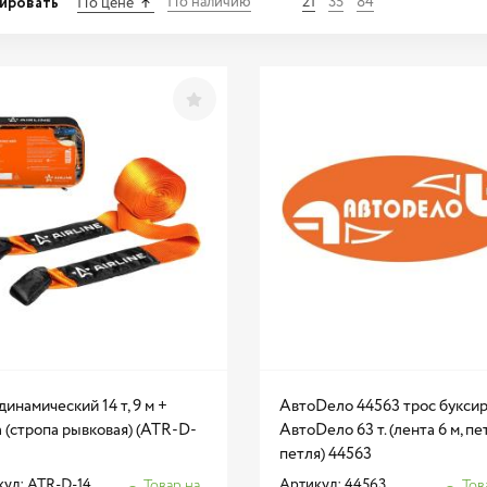
ировать
По наличию
21
35
84
По цене
динамический 14 т, 9 м +
АвтоDело 44563 трос букси
 (стропа рывковая) (ATR-D-
АвтоDело 63 т. (лента 6 м, пе
петля) 44563
ул: ATR-D-14
Артикул: 44563
Товар на
Тов