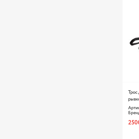
Трос 
рывк
Артик
Брен
250