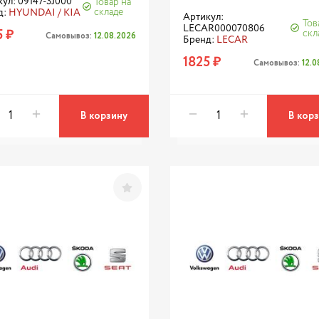
ул: 09147-3J000
Товар на
складе
д:
HYUNDAI / KIA
Артикул:
Тов
LECAR000070806
5 ₽
скл
Самовывоз:
12.08.2026
Бренд:
LECAR
1825 ₽
Самовывоз:
12.
В корзину
В кор