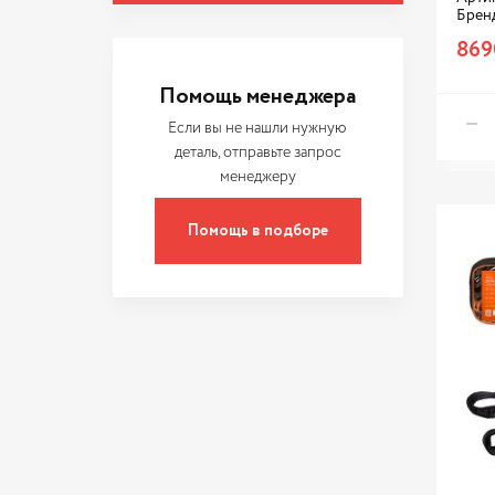
STELS
Брен
STVOL
869
VAG
Помощь менеджера
АвтоDело
Если вы не нашли нужную
СИБРТЕХ
деталь, отправьте запрос
менеджеру
Сервис ключ
УАЗ
Помощь в подборе