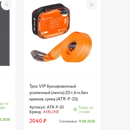
Трос VIP буксировочный
усиленный (лента) 20 т, 6 м, без
крюков, сумка (ATR-P-20)
ар на
Артикул: ATR-P-20
аде
Товар на
складе
Бренд:
AIRLINE
08.2026
2040 ₽
Самовывоз:
11.08.2026