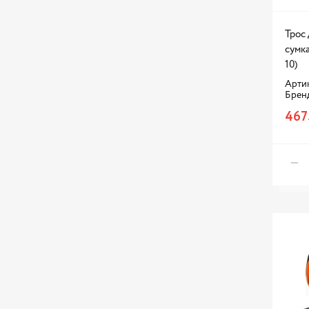
Трос 
сумка
10)
Артик
Брен
467