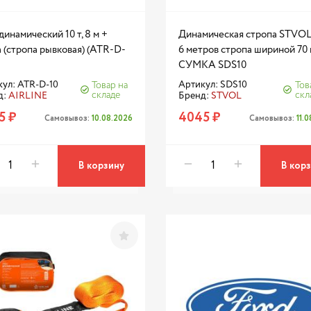
динамический 10 т, 8 м +
Динамическая стропа STVOL
 (стропа рывковая) (ATR-D-
6 метров стропа шириной 70 
СУМКА SDS10
ул: ATR-D-10
Артикул: SDS10
Товар на
Тов
складе
скл
д:
AIRLINE
Бренд:
STVOL
5 ₽
4045 ₽
Самовывоз:
10.08.2026
Самовывоз:
11.
В корзину
В кор