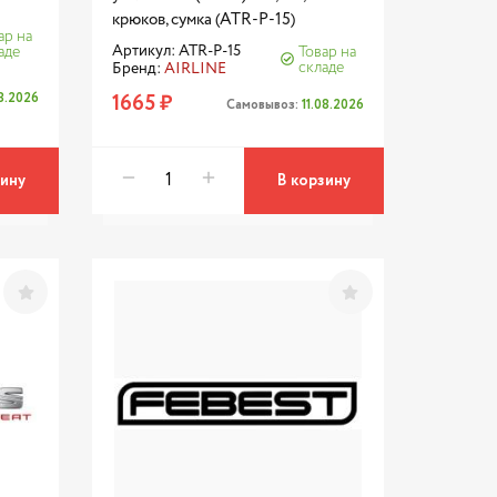
крюков, сумка (ATR-P-15)
ар на
Артикул: ATR-P-15
аде
Товар на
складе
Бренд:
AIRLINE
08.2026
1665 ₽
Самовывоз:
11.08.2026
зину
В корзину