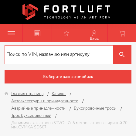
Вход
Выберите ваш автомобиль
Главная страница
Каталог
Автоаксессуары и принадлежности
Аварийные принадлежности
Буксировочные тросы
Трос буксировочный
Динамическая стропа STVOL 7т 6 метров стропа шириной 70
мм, СУМКА SDS07