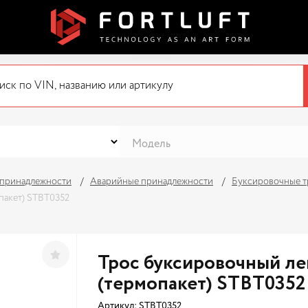
 принадлежности
Аварийные принадлежности
Буксировочные 
опакет) STBT0352
Трос буксировочный лент
(термопакет) STBT0352
Артикул:
STBT0352