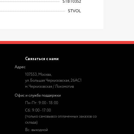
STBT0352
STVOL
Связаться с нами
Адрес
107553, Москва,
ул. Большая Черкизовская, 26АС1
м. Черкизовская / Локомотив
Офис и служба поддержки
Пн-Пт: 9:00 - 18:00
Сб: 9:00 - 17:00
(только самовывоз оплаченных заказов со
склада)
Вс: выходной