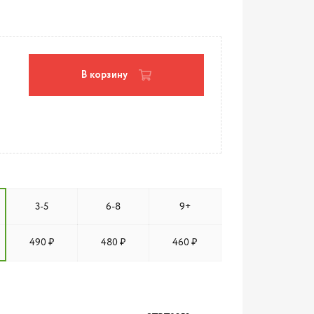
В корзину
3-5
6-8
9+
490 ₽
480 ₽
460 ₽