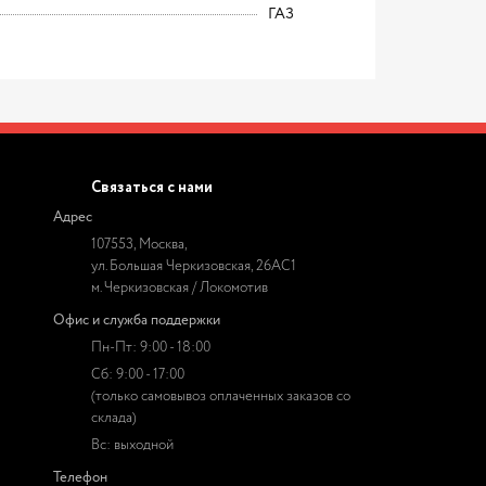
ГАЗ
Связаться с нами
Адрес
107553, Москва,
ул. Большая Черкизовская, 26АС1
м. Черкизовская / Локомотив
Офис и служба поддержки
Пн-Пт: 9:00 - 18:00
Сб: 9:00 - 17:00
(только самовывоз оплаченных заказов со
склада)
Вс: выходной
Телефон