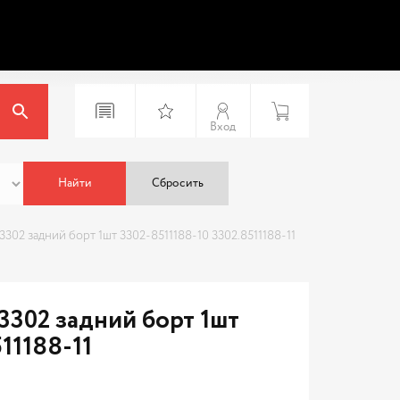
Вход
Найти
Сбросить
3302 задний борт 1шт 3302-8511188-10 3302.8511188-11
3302 задний борт 1шт
11188-11