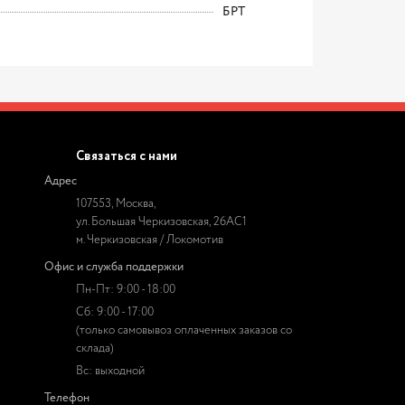
БРТ
Связаться с нами
Адрес
107553, Москва,
ул. Большая Черкизовская, 26АС1
м. Черкизовская / Локомотив
Офис и служба поддержки
Пн-Пт: 9:00 - 18:00
Сб: 9:00 - 17:00
(только самовывоз оплаченных заказов со
склада)
Вс: выходной
Телефон