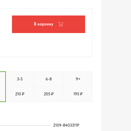
В корзину
3-5
6-8
9+
210 ₽
205 ₽
195 ₽
2109-8403311Р