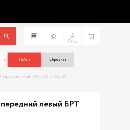
Вход
Найти
Сбросить
 передний левый БРТ 2109-8403311Р
 передний левый БРТ