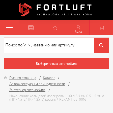
Вход
Выберите ваш автомобиль
Главная страница
Каталог
Автоаксессуары и принадлежности
Экстерьер автомобиля
Наконечник кольцевой изолированный d 8.4 мм 0.5-1.5 мм d
(НКи 1.5-8/НКи 1,25-8) красный RExANT 08-0016