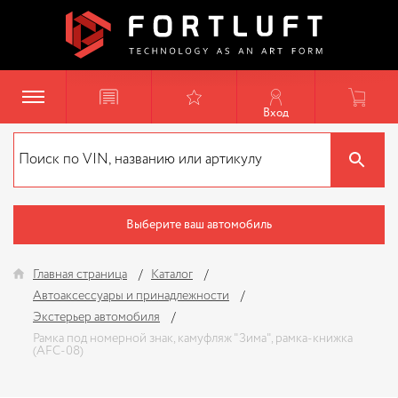
Вход
Выберите ваш автомобиль
Главная страница
Каталог
Автоаксессуары и принадлежности
Экстерьер автомобиля
Рамка под номерной знак, камуфляж "Зима", рамка-книжка
(AFC-08)