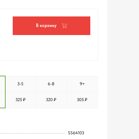
В корзину
3-5
6-8
9+
325 ₽
320 ₽
305 ₽
SS64103