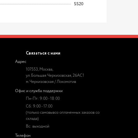
SS20
Связаться с нами
Адрес
107553, Москва,
ул. Большая Черкизовская, 26АС1
м. Черкизовская / Локомотив
Офис и служба поддержки
Пн-Пт: 9:00 - 18:00
Сб: 9:00 - 17:00
(только самовывоз оплаченных заказов со
склада)
Вс: выходной
Телефон