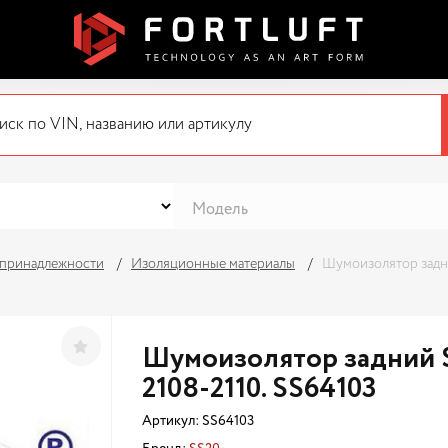
 принадлежности
Изоляционные материалы
Шумоизолятор задни
Шумоизолятор задний S
2108-2110. SS64103
Артикул:
SS64103