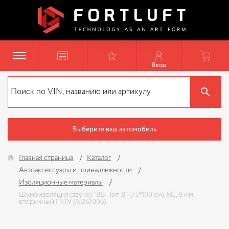
Вход
Выберите ваш автомобиль
Главная страница
Каталог
Автоаксессуары и принадлежности
Изоляционные материалы
Шумоизоляция (звуко) "BB-Тоn 8" (75*100 см), КС, 8 мм,
вторичный ППУ (ADSI006)