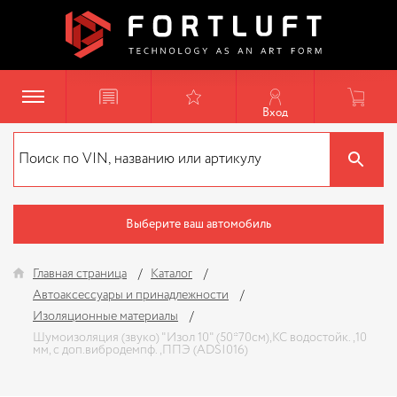
Вход
Выберите ваш автомобиль
Главная страница
Каталог
Автоаксессуары и принадлежности
Изоляционные материалы
Шумоизоляция (звуко) "Изол 10" (50*70см),КС водостойк.,10
мм, с доп.вибродемпф.,ППЭ (ADSI016)