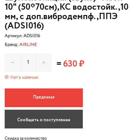
10" (50*70см),КС водостойк.,10
мм, с доп.вибродемпф.,ППЭ
(ADSI016)
Артикул:
ADSI016
Бренд:
AIRLINE
=
630 ₽
Нет в наличии
Предзаказ
Сообщить о поступлении
Скидка за количество