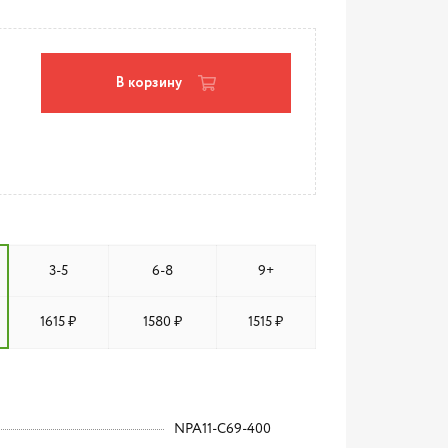
В корзину
3-5
6-8
9+
1615 ₽
1580 ₽
1515 ₽
NPA11-C69-400