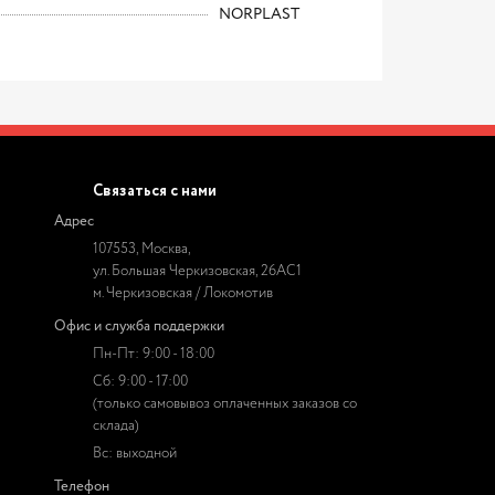
NORPLAST
Связаться с нами
Адрес
107553, Москва,
ул. Большая Черкизовская, 26АС1
м. Черкизовская / Локомотив
Офис и служба поддержки
Пн-Пт: 9:00 - 18:00
Сб: 9:00 - 17:00
(только самовывоз оплаченных заказов со
склада)
Вс: выходной
Телефон