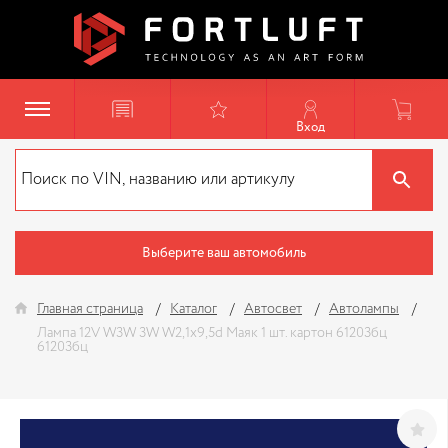
Вход
Выберите ваш автомобиль
Главная страница
Каталог
Автосвет
Автолампы
Лампа 12V W3W 3W W2,1x9,5d Маяк 1 шт. картон 61203бц
61203бц