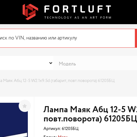
а Маяк Абц 12-5 W2.1x9.5d (габарит, повт.поворота) 61205БЦ
Лампа Маяк Абц 12-5 W2.
повт.поворота) 61205Б
Артикул:
61205БЦ