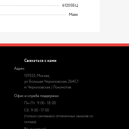
61205БЦ
Маяк
Связаться с нами
Адрес
107553, Москва,
ул. Большая Черкизовская, 26АС1
м. Черкизовская / Локомотив
Офис и служба поддержки
Пн-Пт: 9:00 - 18:00
Сб: 9:00 - 17:00
(только самовывоз оплаченных заказов со
склада)