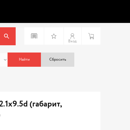
Вход
Найти
Сбросить
1x9.5d (габарит,
Ц