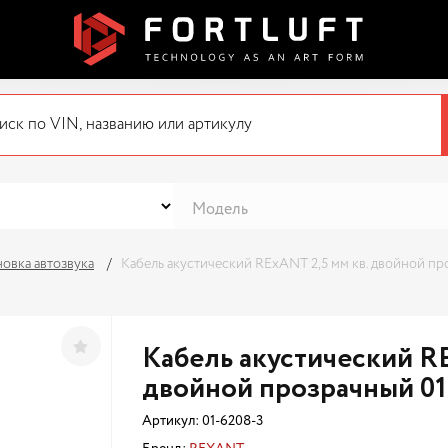
новка автозвука
Кабель акустический RExANT 2,5 мм кв. двойной пр
Кабель акустический RE
двойной прозрачный 01
Артикул:
01-6208-3