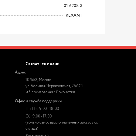
01-6208-3
REXANT
Связаться с нами
Адрес
107553, Москва,
ул. Большая Черкизовская, 26АС1
м. Черкизовская / Локомотив
Офис и служба поддержки
Пн-Пт: 9:00 - 18:00
Сб: 9:00 - 17:00
(только самовывоз оплаченных заказов со
склада)