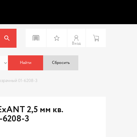
Вход
Найти
Сбросить
озрачный 01-6208-3
xANT 2,5 мм кв.
-6208-3