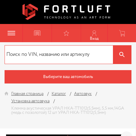
Вход
Выберите ваш автомобиль
Главная страница
Каталог
Автозвук
Установка автозвука
Клемма акустическая УРАЛ НКА-ТТ1012(5,5мм), 5,5 мм,14GA
(медь с позолотой) 12 шт УРАЛ НКА-ТТ1012(5,5мм)