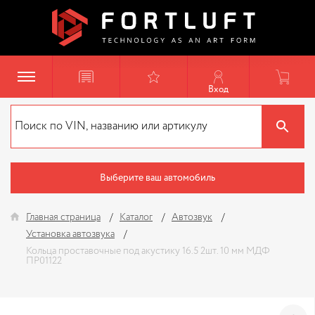
Вход
Выберите ваш автомобиль
Главная страница
Каталог
Автозвук
Установка автозвука
Кольца проставочные под акустику 16.5 2шт. 10 мм МДФ
ПР01122