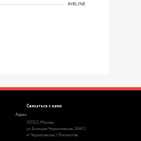
AIRLINE
Связаться с нами
Адрес
107553, Москва,
ул. Большая Черкизовская, 26АС1
м. Черкизовская / Локомотив