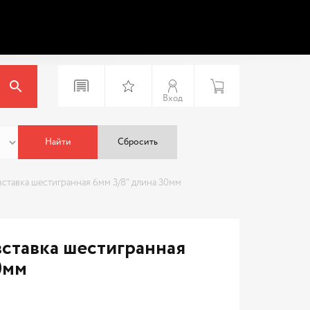
Вход
Найти
Сбросить
ставка шестигранная 6мм 3/8" длина 30мм
вставка шестигранная
0мм