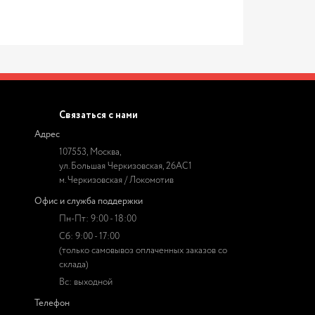
Связаться с нами
Адрес
107553, Москва,
ул. Большая Черкизовская, 26АС1
м. Черкизовская / Локомотив
Офис и служба поддержки
Пн-Пт: 9:00 - 18:00
Сб: 9:00 - 17:00
(только самовывоз оплаченных заказов со
склада)
Вс: выходной
Телефон