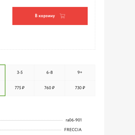
В корзину
3-5
6-8
9+
775 ₽
760 ₽
730 ₽
ra06-901
FRECCIA