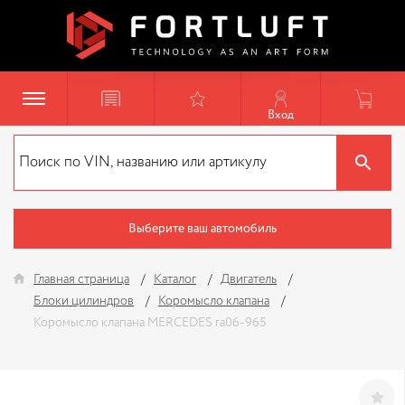
Вход
Выберите ваш автомобиль
Главная страница
Каталог
Двигатель
Блоки цилиндров
Коромысло клапана
Коромысло клапана MERCEDES ra06-965