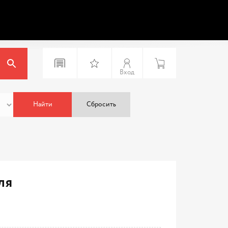
Вход
Найти
Сбросить
я
ля