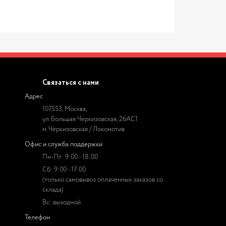
Связаться с нами
Адрес
107553, Москва,
ул. Большая Черкизовская, 26АС1
м. Черкизовская / Локомотив
Офис и служба поддержки
Пн-Пт: 9:00 - 18:00
Сб: 9:00 - 17:00
(только самовывоз оплаченных заказов со
склада)
Вс: выходной
Телефон