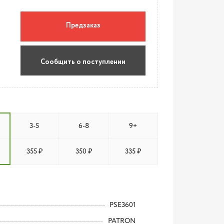
Предзаказ
Сообщить о поступлении
3-5
6-8
9+
355 ₽
350 ₽
335 ₽
PSE3601
PATRON