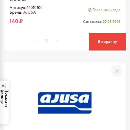
Артикул: 12010100
Товар на складе
Бренд:
AJUSA
140 ₽
Самовывоз:
07.08.2026
В корзину
р
П
о
к
а
з
а
т
ь
ф
и
л
ь
т