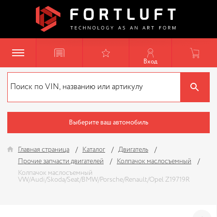
Вход
Выберите ваш автомобиль
Главная страница
Каталог
Двигатель
Прочие запчасти двигателей
Колпачок маслосъемный
Колпачок маслосъемный
VW/Audi/Skoda/Seat/BMW/Porsche/Renault/Opel Z19719R