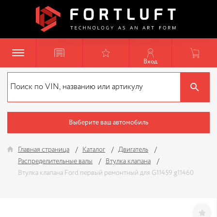
Вход
Выберите ваш автомобиль
Главная страница
Каталог
Двигатель
Распределительные валы
Втулка клапана
Втулка клапана Ford первый ремонтный для G11459 g11460