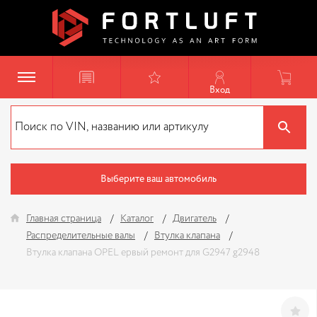
Вход
Выберите ваш автомобиль
Главная страница
Каталог
Двигатель
Распределительные валы
Втулка клапана
Втулка клапана OPEL ервый ремонт для G2947 g2948