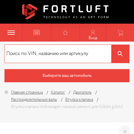
Вход
Выберите ваш автомобиль
Главная страница
Каталог
Двигатель
Распределительные валы
Втулка клапана
Втулка клапана Volkswagen первый ремонт для G2664 g2665