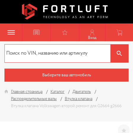
Вход
Выберите ваш автомобиль
Главная страница
Каталог
Двигатель
Распределительные валы
Втулка клапана
Втулка клапана Volkswagen второй ремонт для G2664 g2666