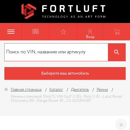
Вход
Выберите ваш автомобиль
Главная страница
Каталог
Двигатель
Ремни
Ремень клиновой 10x675, VW Golf II 83-, Polo II 81-, Land Rover
Discovery 89-, Range Rover 81-, Cit SGSB4087