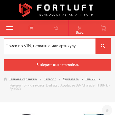
Вход
Выберите ваш автомобиль
Главная страница
Каталог
Двигатель
Ремни
Ремень поликлиновой Daihatsu Applause 89- Charade III 88- kr-
3pk563