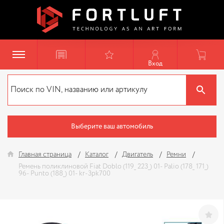
Вход
Выберите ваш автомобиль
Главная страница
Каталог
Двигатель
Ремни
Ремень поликлиновой Fiat Doblo (119_ 223_) 01- Palio (178_ 171_)
96- Punto (188_) 01- kr-3pk700