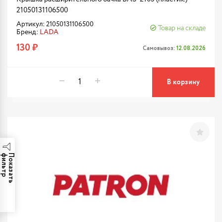
21050131106500
Артикул: 21050131106500
Товар на складе
Бренд:
LADA
130 ₽
Самовывоз:
12.08.2026
В корзину
р
П
о
к
а
з
а
т
ь
ф
и
л
ь
т