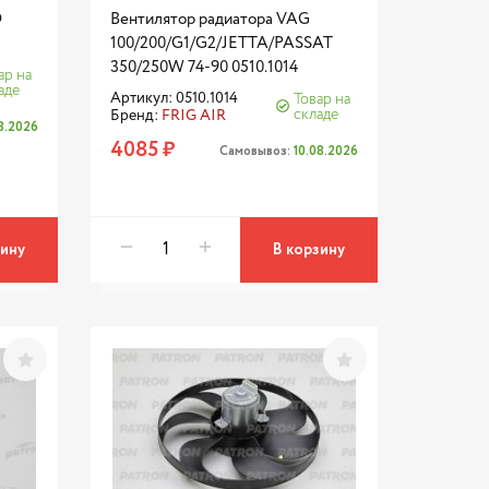
D
Вентилятор радиатора VAG
100/200/G1/G2/JETTA/PASSAT
350/250W 74-90 0510.1014
ар на
аде
Артикул: 0510.1014
Товар на
складе
Бренд:
FRIG AIR
08.2026
4085 ₽
Самовывоз:
10.08.2026
зину
В корзину