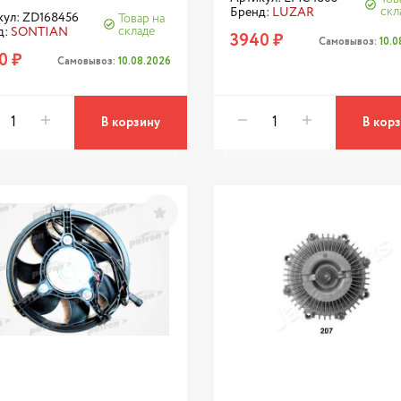
скл
Бренд:
LUZAR
кул: ZD168456
Товар на
складе
д:
SONTIAN
3940 ₽
Самовывоз:
10.
0 ₽
Самовывоз:
10.08.2026
В корзину
В кор