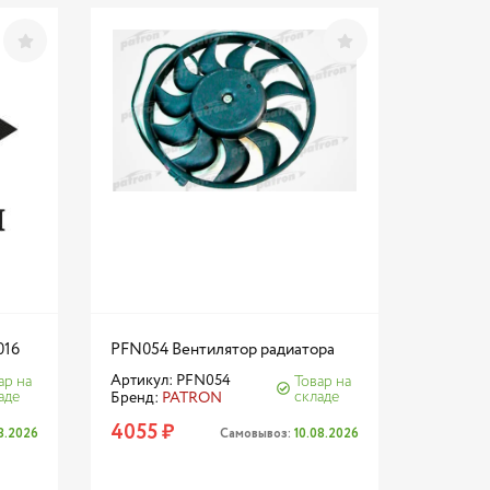
016
PFN054 Вентилятор радиатора
Артикул: PFN054
ар на
Товар на
аде
складе
Бренд:
PATRON
4055 ₽
08.2026
Самовывоз:
10.08.2026