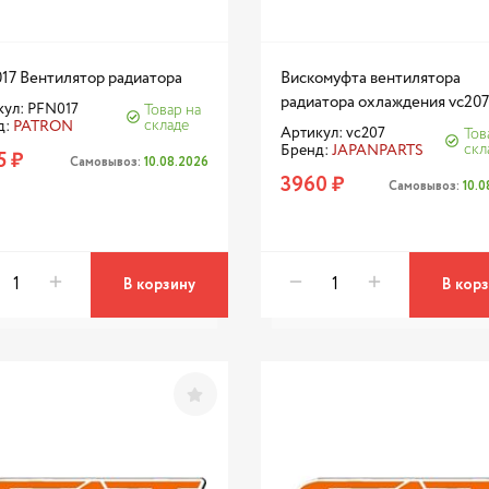
17 Вентилятор радиатора
Вискомуфта вентилятора
радиатора охлаждения vc207
кул: PFN017
Товар на
складе
д:
PATRON
Артикул: vc207
Тов
скл
Бренд:
JAPANPARTS
5 ₽
Самовывоз:
10.08.2026
3960 ₽
Самовывоз:
10.
В корзину
В кор