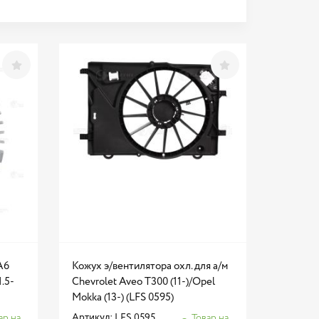
A6
Кожух э/вентилятора охл. для а/м
1.5-
Chevrolet Aveo T300 (11-)/Opel
Mokka (13-) (LFS 0595)
Артикул: LFS 0595
ар на
Товар на