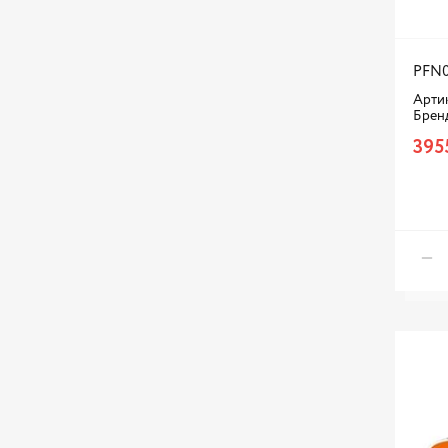
STELLOX
TATSUMI
TOYOTA
PFN0
Termal
Арти
Брен
VAG
395
VIKA
VK TECHNOLOGY
ZEKKERT