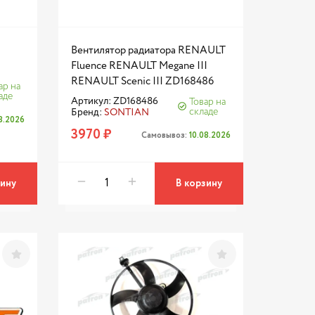
Вентилятор радиатора RENAULT
Fluence RENAULT Megane III
RENAULT Scenic III ZD168486
ар на
аде
Артикул: ZD168486
Товар на
складе
Бренд:
SONTIAN
08.2026
3970 ₽
Самовывоз:
10.08.2026
зину
В корзину