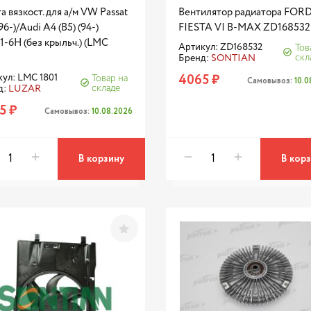
 вязкост. для а/м VW Passat
Вентилятор радиатора FOR
(96-)/Audi A4 (B5) (94-)
FIESTA VI B-MAX ZD168532
-6H (без крыльч.) (LMC
Артикул: ZD168532
Тов
скл
Бренд:
SONTIAN
4065 ₽
ул: LMC 1801
Товар на
Самовывоз:
10.
складе
д:
LUZAR
5 ₽
Самовывоз:
10.08.2026
В корзину
В кор