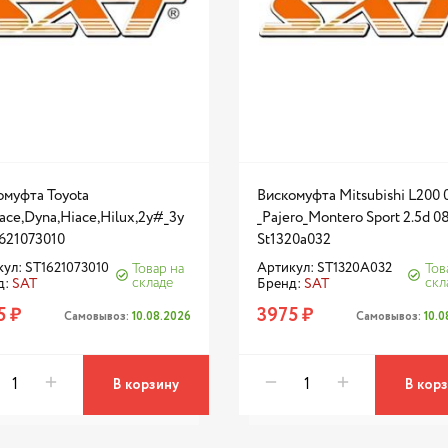
омуфта Toyota
Вискомуфта Mitsubishi L200 
ce,Dyna,Hiace,Hilux,2y#_3y
_Pajero_Montero Sport 2.5d 0
1621073010
St1320a032
ул: ST1621073010
Артикул: ST1320A032
Товар на
Тов
складе
скл
д:
SAT
Бренд:
SAT
5 ₽
3975 ₽
Самовывоз:
10.08.2026
Самовывоз:
10.
В корзину
В кор