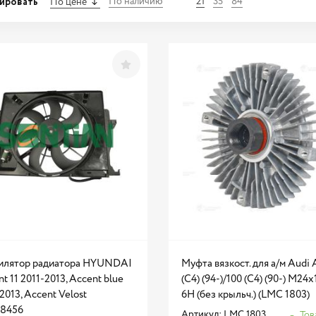
ировать
По наличию
21
35
84
По цене
илятор радиатора HYUNDAI
Муфта вязкост. для а/м Audi 
t 11 2011-2013, Accent blue
(C4) (94-)/100 (C4) (90-) М24х
2013, Accent Velost
6H (без крыльч.) (LMC 1803)
8456
Артикул: LMC 1803
Тов