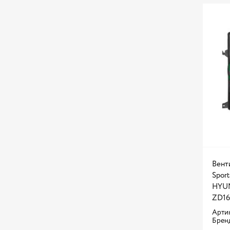
Вент
Sport
HYUND
ZD16
Артик
Брен