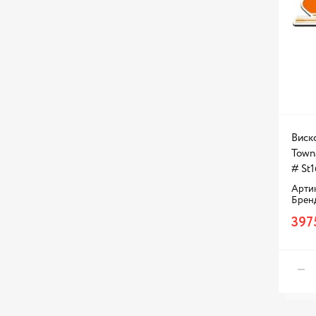
Виск
Towna
# St
Артик
Брен
397