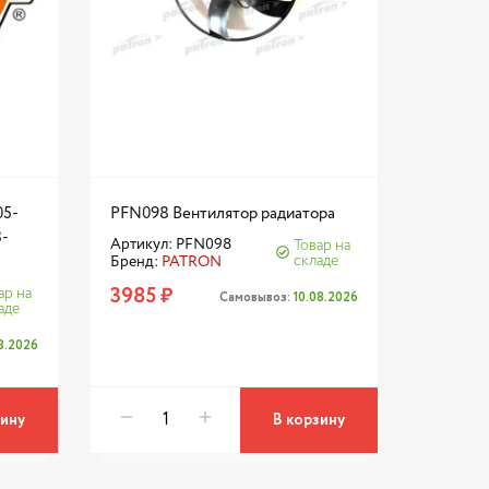
05-
PFN098 Вентилятор радиатора
8-
Артикул: PFN098
Товар на
складе
Бренд:
PATRON
3985 ₽
ар на
Самовывоз:
10.08.2026
аде
08.2026
зину
В корзину