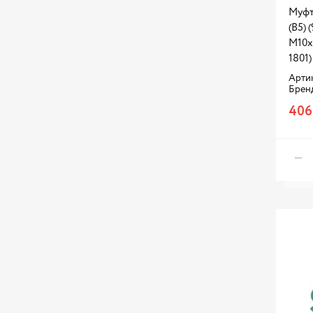
Муфта
(B5) 
М10х1
1801)
Артик
Брен
406