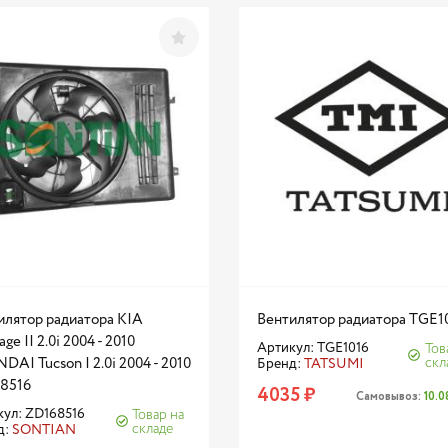
илятор радиатора KIA
Вентилятор радиатора TGE1
age II 2.0i 2004 - 2010
Артикул: TGE1016
Тов
AI Tucson I 2.0i 2004 - 2010
скл
Бренд:
TATSUMI
8516
4035 ₽
Самовывоз:
10.
ул: ZD168516
Товар на
складе
д:
SONTIAN