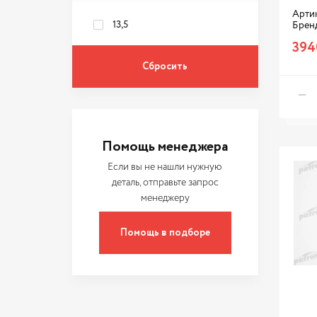
FRIG AIR
Арти
HANS PRIES
13,5
Брен
394
JAPANPARTS
JP GROUP
LUZAR
MAHLE ORIGINAL
MANDO
Помощь менеджера
NISSENS
Если вы не нашли нужную
NSP
деталь, отправьте запрос
менеджеру
NT
PARTS MALL
Помощь в подборе
PATRON
SAT
SONTIAN