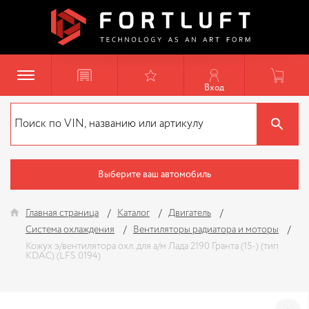
Вход
Выберите ваш автомобиль
Главная страница
Каталог
Двигатель
Система охлаждения
Вентиляторы радиатора и моторы
Кожух э/вентилятора охл. для а/м Лада 2190 Гранта (15-) (тип
KDAC) (LFS 0194)