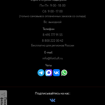
Пн-Пт: 9:00 - 18:00
Сб: 9:00 - 17:00
(только самовывоз оплаченных заказов со склада)
Вс: выходной
Телефон
8 495 777 91 55
8 800 222 00 42
Бесплатно для регионов России
E-mail
info@fortluft.ru
Чаты
Подписывайтесь на нас:
р
П
о
к
а
з
а
т
ь
ф
и
л
ь
т