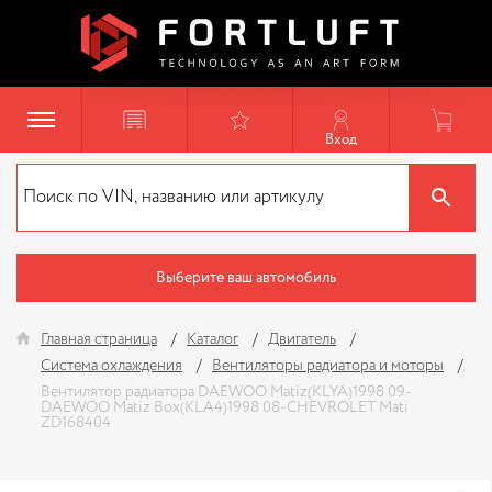
Вход
Выберите ваш автомобиль
Главная страница
Каталог
Двигатель
Система охлаждения
Вентиляторы радиатора и моторы
Вентилятор радиатора DAEWOO Matiz(KLYA)1998 09-
DAEWOO Matiz Box(KLA4)1998 08-CHEVROLET Mati
ZD168404