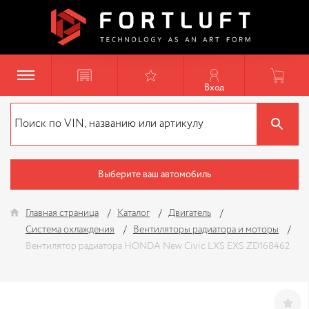
Вход
Выберите ваш автомобиль
Главная страница
Каталог
Двигатель
Система охлаждения
Вентиляторы радиатора и моторы
Вентилятор радиатора HONDA New Civic LXS EXS ZD168462