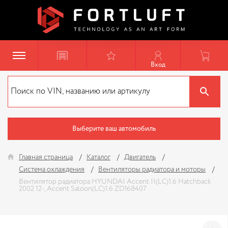
Вход
Выберите ваш автомобиль
Главная страница
Каталог
Двигатель
Система охлаждения
Вентиляторы радиатора и моторы
Вентилятор радиатора HYUNDAI Accent II(LC)1.6 Hatchback
2002 12-, Accent Saloon(LC)1.6 ZD168407