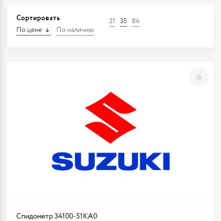
Сортировать
21
35
84
По цене
По наличию
Спидометр 34100-51KA0