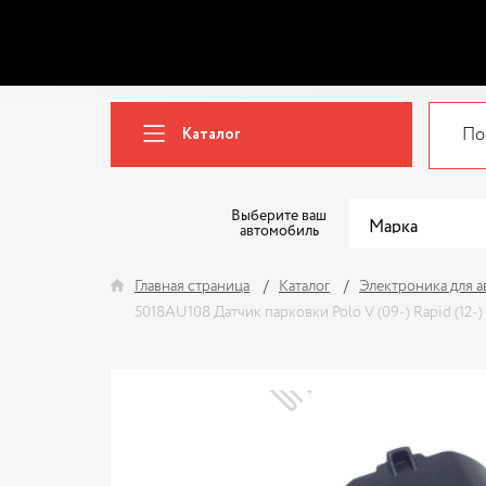
Каталог
Выберите ваш
автомобиль
Главная страница
Каталог
Электроника для 
5018AU108 Датчик парковки Polo V (09-) Rapid (12-) O