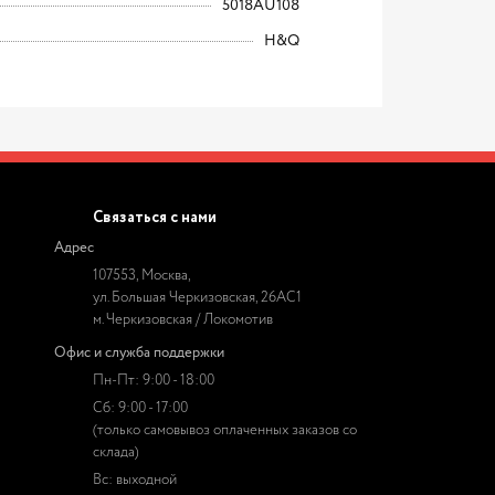
5018AU108
H&Q
Связаться с нами
Адрес
107553, Москва,
ул. Большая Черкизовская, 26АС1
м. Черкизовская / Локомотив
Офис и служба поддержки
Пн-Пт: 9:00 - 18:00
Сб: 9:00 - 17:00
(только самовывоз оплаченных заказов со
склада)
Вс: выходной