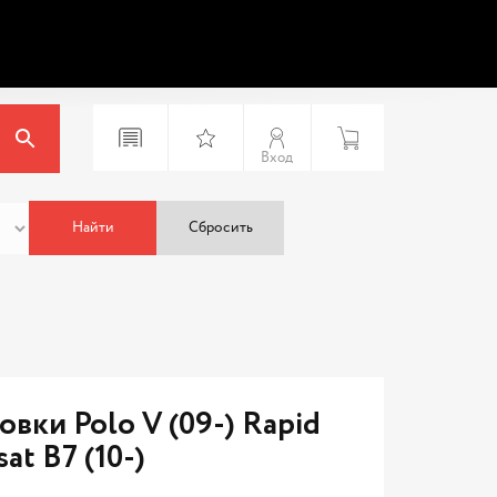
Вход
Найти
Сбросить
вки Polo V (09-) Rapid
sat B7 (10-)