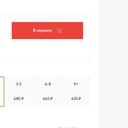
В корзину
3-5
6-8
9+
680 ₽
665 ₽
635 ₽