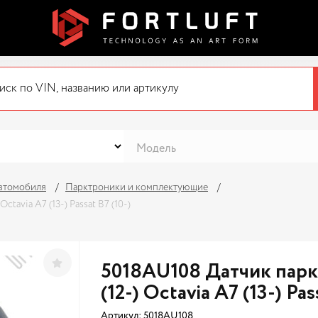
автомобиля
Парктроники и комплектующие
ctavia A7 (13-) Passat B7 (10-)
5018AU108 Датчик парко
(12-) Octavia A7 (13-) Pas
Артикул:
5018AU108