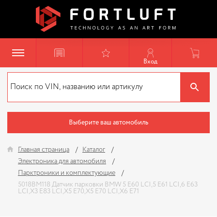
Вход
Выберите ваш автомобиль
Главная страница
Каталог
Электроника для автомобиля
Парктроники и комплектующие
5018BM118 Датчик парковки BMW 5 E60 LCI,5 E61 LCI,6 E63
LCI,X3 E83 LCI,X5 E70,X5 E70 LCI,X6 E71