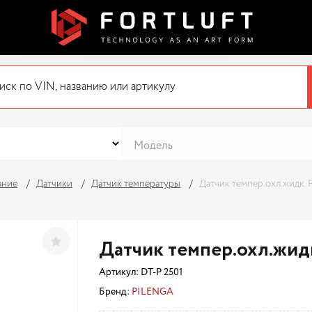
ание
Датчики
Датчик температуры
Датчик темпер.охл.жидк.
Датчик темпер.охл.жид
Артикул:
DT-P 2501
Бренд:
PILENGA