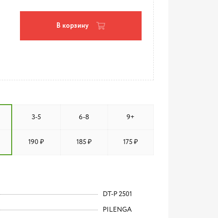
В корзину
3-5
6-8
9+
190 ₽
185 ₽
175 ₽
DT-P 2501
PILENGA