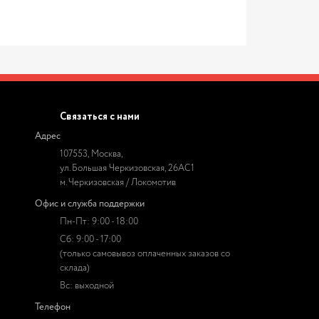
Связаться с нами
Адрес
107553, Москва,
ул. Большая Черкизовская, 26АС1
м. Черкизовская / Локомотив
Офис и служба поддержки
Пн-Пт: 9:00 - 18:00
Сб: 9:00 - 17:00
(только самовывоз оплаченных заказов со
склада)
Вс: выходной
Телефон